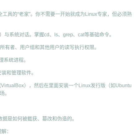
。
全工具的“老家”。你不需要一开始就成为Linux专家，但必须熟
）与系统对话。掌握cd、ls、grep、cat等基础命令。
白文件所有者、用户组和其他用户的读写执行权限。
和管理系统进程。
够安装和管理软件。
tualBox），然后在里面安装一个Linux发行版（如Ubuntu
习场。
数据是如何被截获、篡改和伪造的。
理解：