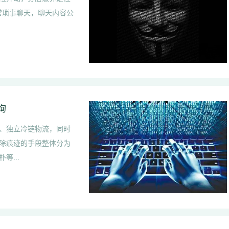
日常琐事聊天，聊天内容公
询
、独立冷链物流，同时
除痕迹的手段整体分为
...