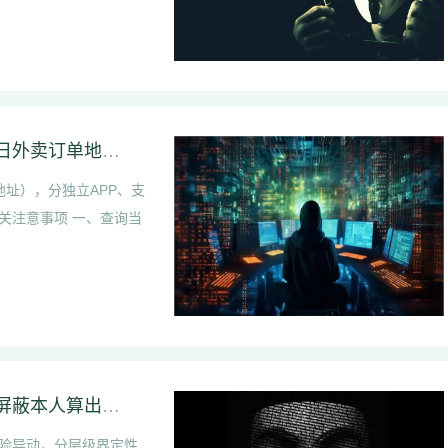
饿了么个人外卖地址信息怎么查询【饿了么当日外卖订单地址查看】
址），分独立APP、支
关注意事项 一、查询当
伴侣抖音私信频繁往来是出轨吗【伴侣朋友圈屏蔽本人算出轨迹象吗】
险异动，分层级界定性