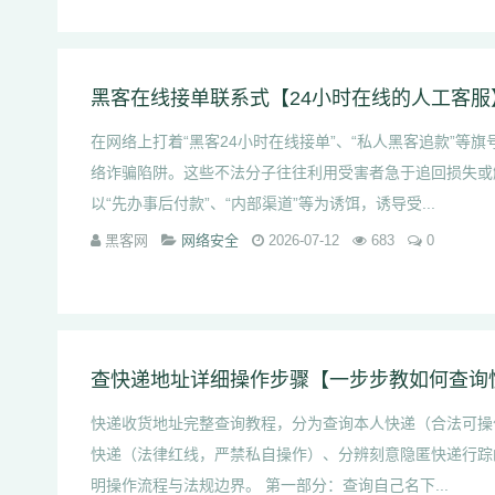
黑客在线接单联系式【24小时在线的人工客服
在网络上打着“黑客24小时在线接单”、“私人黑客追款”等
络诈骗陷阱。这些不法分子往往利用受害者急于追回损失或
以“先办事后付款”、“内部渠道”等为诱饵，诱导受...
黑客网
网络安全
2026-07-12
683
0
查快递地址详细操作步骤【一步步教如何查询
快递收货地址完整查询教程，分为查询本人快递（合法可操
快递（法律红线，严禁私自操作）、分辨刻意隐匿快递行踪
明操作流程与法规边界。 第一部分：查询自己名下...