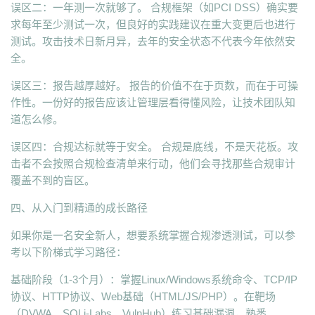
误区二：一年测一次就够了。 合规框架（如PCI DSS）确实要
求每年至少测试一次，但良好的实践建议在重大变更后也进行
测试。攻击技术日新月异，去年的安全状态不代表今年依然安
全。
误区三：报告越厚越好。 报告的价值不在于页数，而在于可操
作性。一份好的报告应该让管理层看得懂风险，让技术团队知
道怎么修。
误区四：合规达标就等于安全。 合规是底线，不是天花板。攻
击者不会按照合规检查清单来行动，他们会寻找那些合规审计
覆盖不到的盲区。
四、从入门到精通的成长路径
如果你是一名安全新人，想要系统掌握合规渗透测试，可以参
考以下阶梯式学习路径：
基础阶段（1-3个月）：掌握Linux/Windows系统命令、TCP/IP
协议、HTTP协议、Web基础（HTML/JS/PHP）。在靶场
（DVWA、SQLi-Labs、VulnHub）练习基础漏洞，熟悉