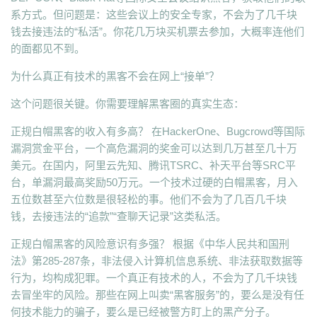
系方式。但问题是：这些会议上的安全专家，不会为了几千块
钱去接违法的“私活”。你花几万块买机票去参加，大概率连他们
的面都见不到。
为什么真正有技术的黑客不会在网上“接单”？
这个问题很关键。你需要理解黑客圈的真实生态：
正规白帽黑客的收入有多高？ 在HackerOne、Bugcrowd等国际
漏洞赏金平台，一个高危漏洞的奖金可以达到几万甚至几十万
美元。在国内，阿里云先知、腾讯TSRC、补天平台等SRC平
台，单漏洞最高奖励50万元。一个技术过硬的白帽黑客，月入
五位数甚至六位数是很轻松的事。他们不会为了几百几千块
钱，去接违法的“追款”“查聊天记录”这类私活。
正规白帽黑客的风险意识有多强？ 根据《中华人民共和国刑
法》第285-287条，非法侵入计算机信息系统、非法获取数据等
行为，均构成犯罪。一个真正有技术的人，不会为了几千块钱
去冒坐牢的风险。那些在网上叫卖“黑客服务”的，要么是没有任
何技术能力的骗子，要么是已经被警方盯上的黑产分子。