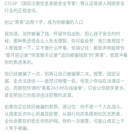
CISSP（国际注册信息系统安全专家）等认证是进入网络安全
行业的正规途径。
别让“黑客”这两个字，成为你被骗的入口
我知道，当你被骗了钱、怀疑伴侣出轨、担心孩子安全的时
候，那种焦虑感会让人失去理智。你可能会想：我只是想找个
人帮我查一下，又不做什么坏事。但请记住：那些声称能帮你
“查开房记录”“恢复聊天记录”“追回被骗钱款”的“黑客”，就是冲着
你的焦虑来的。
你已经被骗了一次，别再让自己被骗第二次。报警、固定证
据、走合法途径——虽然过程慢一些，但至少你站在法律这一
边。而那些所谓的“黑客24小时在线接单”，只会让你损失更多，
甚至把自己也搭进违法犯罪的泥潭。
如果你正在经历被骗的煎熬，请记住：你不是一个人在战斗。
从国家反诈中心到基层民警，从银行风控系统到社区志愿者，
全社会都在织密反诈防护网。你的一次报警，可能让成百上千
人免于被骗。