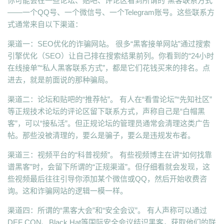
你可能会在一些论坛、贴吧、评论区看到所谓的“黑客联系方式”
——一个QQ号、一个微信号、一个Telegram账号。这些联系方
式通常来自以下渠道：
渠道一：SEO优化的诈骗网站。 很多“黑客接单网站”通过搜索
引擎优化（SEO）让自己排在搜索结果前列。你看到的“24小时
在线接单”“私人黑客联系方式”，都是它们花钱买来的排名。点
进去，就是前面说的那种骗局。
渠道二：论坛和贴吧的“推荐帖”。 有人在“看雪论坛”“先知社区”
等正规技术论坛的评论区留下联系方式，声称自己是“白帽黑
客”，可以“接私活”。但正规论坛的管理员通常会清理这类广告
帖。那些没被清理的，要么是骗子，要么是违规发布者。
渠道三：视频平台的“科普视频”。 有些视频博主在讲“如何找靠
谱黑客”时，会留下所谓的“正规渠道”。但仔细看就会发现，这
些视频最后往往引导你添加某个微信或QQ，然后开始收费咨
询。这和诈骗网站的逻辑一模一样。
渠道四：所谓的“黑客大会”和“安全会议”。 有人声称可以通过
DEF CON、Black Hat等国际安全会议结识黑客，获取他们的联