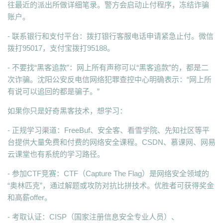
往最近的派出所做详细笔录。警方会启动止付程序，冻结诈骗
账户。
- 联系银行和支付平台：拨打银行客服电话申请紧急止付。微信
拨打95017，支付宝拨打95188。
- 不要找“黑客追款”：网上所有声称可以“黑客追款”的，都是二
次诈骗。沈阳公安反电信网络犯罪查控中心明确表示：“网上所
有说可以追回的都是骗子。”
如果你只是好奇黑客技术，想学习：
- 正规学习渠道：FreeBuf、安全客、看雪学院、先知社区等平
台提供大量免费和付费的网络安全课程。CSDN、慕课网、网易
云课堂也有系统的学习路径。
- 参加CTF竞赛：CTF（Capture The Flag）是网络安全领域的
“奥林匹克”，通过解题或攻防对抗比拼技术。优胜者可获得奖金
和高薪offer。
- 考取认证：CISP（国家注册信息安全专业人员）、